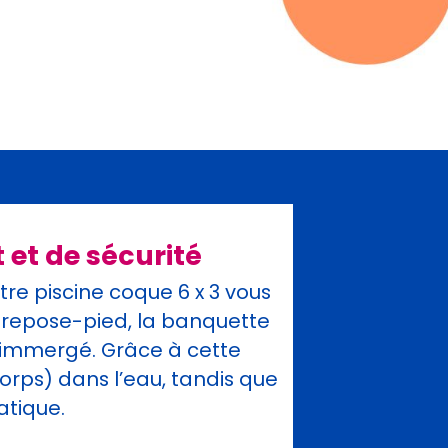
et de sécurité
re piscine coque 6 x 3 vous
n repose-pied, la banquette
é immergé. Grâce à cette
corps) dans l’eau, tandis que
atique.