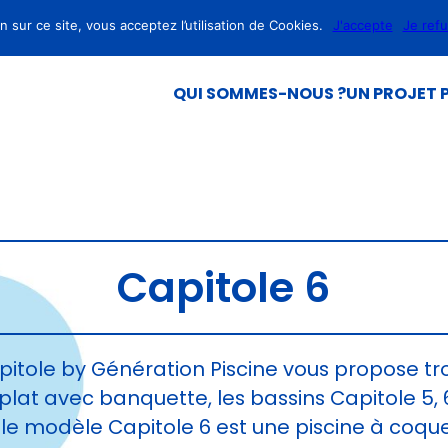
 sur ce site, vous acceptez l’utilisation de Cookies.
J'accepte
Je ref
QUI SOMMES-NOUS ?
UN PROJET P
Capitole 6
tole by Génération Piscine vous propose tr
plat avec banquette, les bassins Capitole 5, 
 le modèle Capitole 6 est une piscine à coqu