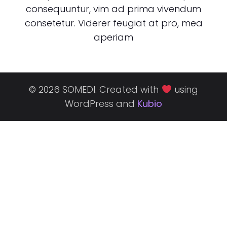
consequuntur, vim ad prima vivendum
consetetur. Viderer feugiat at pro, mea
aperiam
© 2026 SOMEDI. Created with
using
WordPress and
Kubio