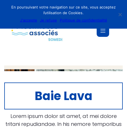
En poursuivant votre navigation sur ce site, vous acceptez
l’utilisation de Cookies.
J'accepte
Je refuse
Politique de confidentialité
Baie Lava
Lorem ipsum dolor sit amet, at mei dolore
tritani repudiandae. In his nemore temporibus