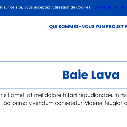
 sur ce site, vous acceptez l’utilisation de Cookies.
J'accepte
Je ref
QUI SOMMES-NOUS ?
UN PROJET P
Baie Lava
 sit amet, at mei dolore tritani repudiandae. In 
ad prima vivendum consetetur. Viderer feugiat 