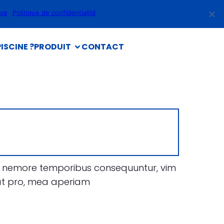
use
Politique de confidentialité
ISCINE ?
PRODUIT
CONTACT
his nemore temporibus consequuntur, vim
at pro, mea aperiam