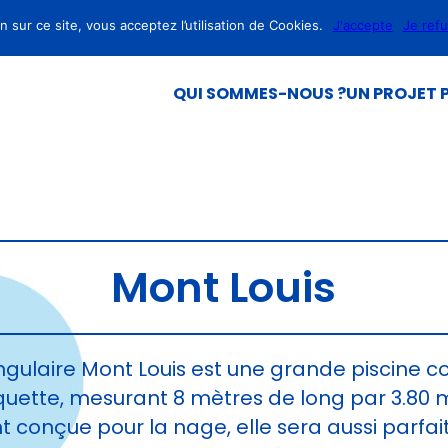
 sur ce site, vous acceptez l’utilisation de Cookies.
J'accepte
Je ref
QUI SOMMES-NOUS ?
UN PROJET P
Mont Louis
ngulaire Mont Louis est une grande piscine c
uette, mesurant 8 mètres de long par 3.80 m
 conçue pour la nage, elle sera aussi parfai